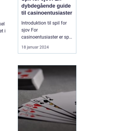
dybdegående guide
til casinoentusiaster
Introduktion til spil for
kel
sjov For
t i
casinoentusiaster er spil
for sjov en fantastisk
18 januar 2024
måde at underholde sig
selv og forbedre deres
spilevner uden at risikere
rigtige penge. Spil for
sjov giver spillere
mulighed for at nyde de
spændende
casinooplevels...