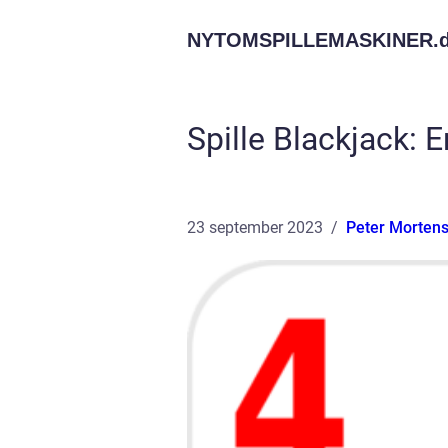
NYTOMSPILLEMASKINER.
Spille Blackjack: 
23 september 2023
Peter Morten