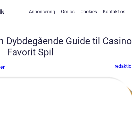
dk
Annoncering
Om os
Cookies
Kontakt os
En Dybdegående Guide til Casino
Favorit Spil
redaktio
sen