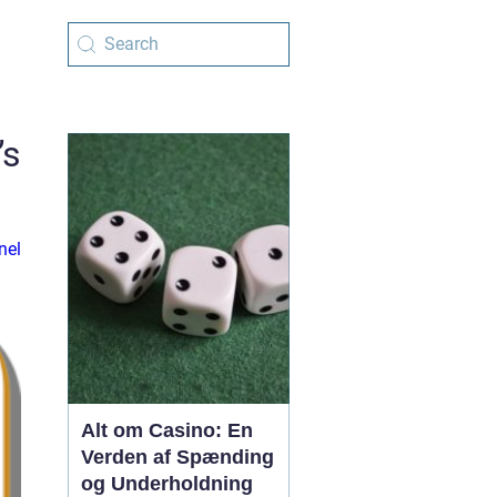
’s
nel
Alt om Casino: En
Verden af Spænding
og Underholdning