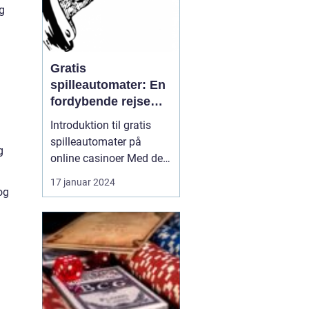
og
Gratis
spilleautomater: En
fordybende rejse
gennem tiden
Introduktion til gratis
spilleautomater på
g
online casinoer Med den
stigende popularitet af
17 januar 2024
online casinoer er
og
spilleautomater blevet
en af de mest elskede
former for
underholdning for
casinospillere over hele
verden. En særlig
attraktion ved disse s...