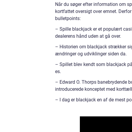
Når du søger efter information om spil
kortfattet oversigt over emnet. Derfor
bulletpoints:
– Spille blackjack er et populært ca
dealerens hånd uden at gå over.
– Historien om blackjack strækker si
ændringer og udviklinger siden da.
– Spillet blev kendt som blackjack 
es.
– Edward O. Thorps banebrydende bog
introducerede konceptet med korttæll
– I dag er blackjack en af de mest po