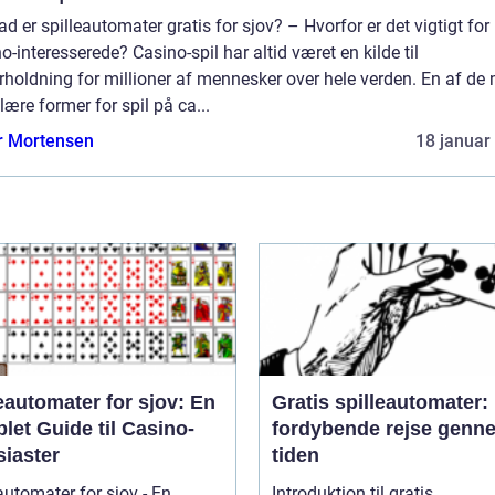
d er spilleautomater gratis for sjov? – Hvorfor er det vigtigt for
o-interesserede? Casino-spil har altid været en kilde til
holdning for millioner af mennesker over hele verden. En af de
ære former for spil på ca...
r Mortensen
18 januar
eautomater for sjov: En
Gratis spilleautomater:
et Guide til Casino-
fordybende rejse genn
siaster
tiden
automater for sjov - En
Introduktion til gratis