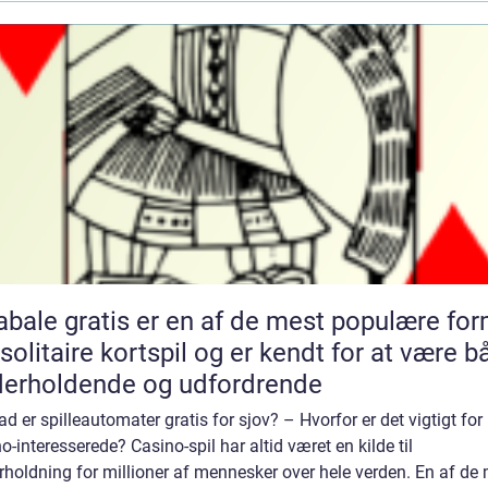
abale gratis er en af de mest populære fo
 solitaire kortspil og er kendt for at være 
erholdende og udfordrende
d er spilleautomater gratis for sjov? – Hvorfor er det vigtigt for
o-interesserede? Casino-spil har altid været en kilde til
holdning for millioner af mennesker over hele verden. En af de