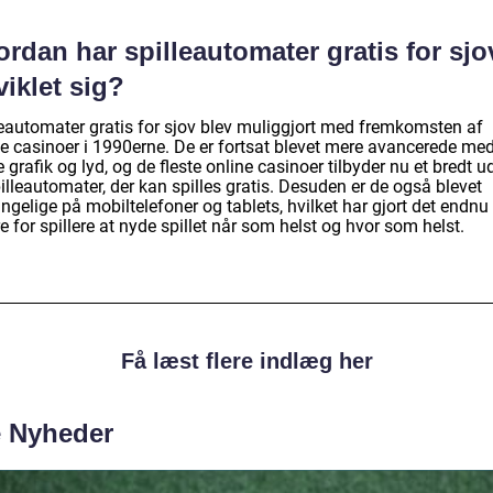
rdan har spilleautomater gratis for sjo
iklet sig?
leautomater gratis for sjov blev muliggjort med fremkomsten af
ne casinoer i 1990erne. De er fortsat blevet mere avancerede me
 grafik og lyd, og de fleste online casinoer tilbyder nu et bredt u
illeautomater, der kan spilles gratis. Desuden er de også blevet
ngelige på mobiltelefoner og tablets, hvilket har gjort det endnu
re for spillere at nyde spillet når som helst og hvor som helst.
Få læst flere indlæg her
e Nyheder