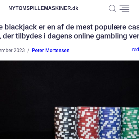
NYTOMSPILLEMASKINER.
dk
e blackjack er en af de mest populære ca
l, der tilbydes i dagens online gambling ve
red
ember 2023
Peter Mortensen