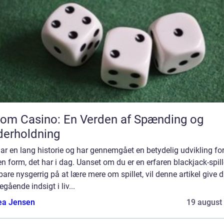
 om Casino: En Verden af Spænding og
erholdning
ar en lang historie og har gennemgået en betydelig udvikling for
n form, det har i dag. Uanset om du er en erfaren blackjack-spill
 bare nysgerrig på at lære mere om spillet, vil denne artikel give d
gående indsigt i liv...
ea Jensen
19 august