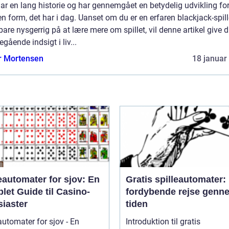
ar en lang historie og har gennemgået en betydelig udvikling for
n form, det har i dag. Uanset om du er en erfaren blackjack-spill
 bare nysgerrig på at lære mere om spillet, vil denne artikel give d
gående indsigt i liv...
r Mortensen
18 januar
eautomater for sjov: En
Gratis spilleautomater:
et Guide til Casino-
fordybende rejse genn
siaster
tiden
automater for sjov - En
Introduktion til gratis