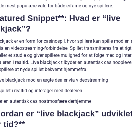
f de mest populære valg for både erfarne og nye spillere.
atured Snippet**: Hvad er “live
ckjack”?
ckjack er en form for casinospil, hvor spillere kan spille mod en
ia en videostreaming-forbindelse. Spillet transmitteres fra et rigt
ller et studie og giver spillere mulighed for at følge med og inte
eren i realtid. Live blackjack tilbyder en autentisk casinoopleve
 spillere at nyde spillet bekvemt hjemmefra.
live blackjack mod en ægte dealer via videostreaming
pillet i realtid og interager med dealeren
r en autentisk casinoatmosfære derhjemme
ordan er “live blackjack” udviklet
 tid?**