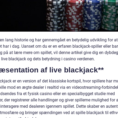
 en lang historie og har gennemgået en betydelig udvikling for a
t har i dag. Uanset om du er en erfaren blackjack-spiller eller ba
g på at lære mere om spillet, vil denne artikel give dig en dybd
i live blackjack og dets betydning i casino verdenen.
æsentation af live blackjack**
ckjack er en version af det klassiske kortspil, hvor spillere har 
pille mod en ægte dealer i realtid via en videostreaming-forbinde
udsendes fra et fysisk casino eller en specialbygget studie med
, der registrerer alle handlinger og giver spillerne mulighed for a
interagere med dealeren igennem spillet. Dette skaber en autent
tmosfære og bringer spændingen ved at spille blackjack til ethve