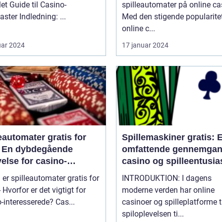
t Guide til Casino-
spilleautomater på online ca
Entusiaster Indledning: ...
Med den stigende popularite
online c...
uar 2024
17 januar 2024
eautomater gratis for
Spillemaskiner gratis: 
: En dybdegående
omfattende gennemgan
else for casino-
casino og spilleentusia
iaster
 er spilleautomater gratis for
INTRODUKTION: I dagens
moderne verden har online
casino-interesserede? Cas...
casinoer og spilleplatforme 
spiloplevelsen ti...