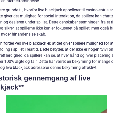
 er internetforbindelse.
lere grunde til, hvorfor live blackjack appellerer til casino-entusias
te giver det mulighed for social interaktion, da spillere kan chat
 og dealeren under spillet. Dette genskaber stemningen fra et ri
g sikrer, at spillerne ikke kun er fokuseret på spillet, men også h
g nyder hinandens selskab.
 fordel ved live blackjack er, at det giver spillere mulighed for a
dling i spillet i realtid. Dette betyder, at der ikke er nogen tvivl o
 retfærdighed, da spillere kan se, at hver hånd og hver placering 
 er 100% ægte og fair. Dette har været en bekymring for mange o
, og live blackjack adresserer denne bekymring effektivt.
storisk gennemgang af live
kjack**