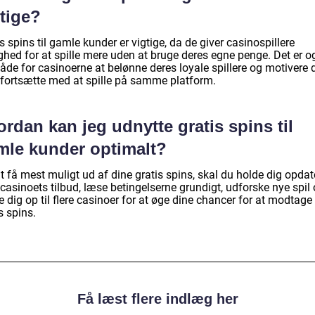
tige?
s spins til gamle kunder er vigtige, da de giver casinospillere
ghed for at spille mere uden at bruge deres egne penge. Det er o
åde for casinoerne at belønne deres loyale spillere og motivere
t fortsætte med at spille på samme platform.
rdan kan jeg udnytte gratis spins til
mle kunder optimalt?
t få mest muligt ud af dine gratis spins, skal du holde dig opdat
casinoets tilbud, læse betingelserne grundigt, udforske nye spil
e dig op til flere casinoer for at øge dine chancer for at modtage 
s spins.
Få læst flere indlæg her