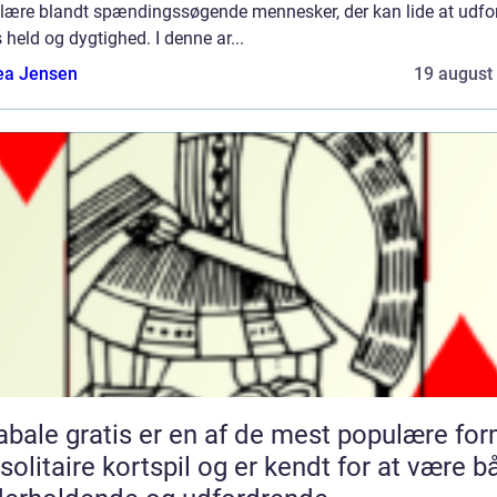
lære blandt spændingssøgende mennesker, der kan lide at udfo
 held og dygtighed. I denne ar...
ea Jensen
19 august
abale gratis er en af de mest populære fo
 solitaire kortspil og er kendt for at være 