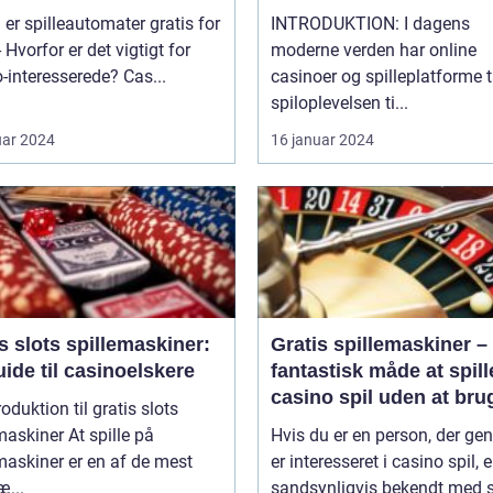
iaster
 er spilleautomater gratis for
INTRODUKTION: I dagens
moderne verden har online
casino-interesserede? Cas...
casinoer og spilleplatforme 
spiloplevelsen ti...
uar 2024
16 januar 2024
s slots spillemaskiner:
Gratis spillemaskiner –
ide til casinoelskere
fantastisk måde at spill
casino spil uden at bru
roduktion til gratis slots
penge
ner At spille på
Hvis du er en person, der gen
maskiner er en af de mest
er interesseret i casino spil, 
...
sandsynligvis bekendt med s