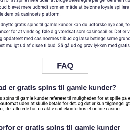
d for at spille mere uden at bruge deres egne penge. Gennem tid
ilbud blevet mere udbredt som en måde at belønne loyale spillere
de dem på casinoets platform.
dnytte gratis spins til gamle kunder kan du udforske nye spil, f
ncer for at vinde og føle dig værdsat som casinospiller. Det er vi
ig opdateret med casinoernes tilbud og læse betingelserne grund
st muligt ud af disse tilbud. Så gå ud og prøv lykken med gratis
FAQ
d er gratis spins til gamle kunder?
s spins til gamle kunder refererer til muligheden for at spille på 
eautomat uden at skulle betale for det, og det er kun tilgængeligt
r, der allerede har en aktiv spillekonto hos et online casino.
rfor er gratis spins til gamle kunder