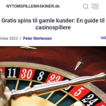
NYTOMSPILLEMASKINER.
dk
Gratis spins til gamle kunder: En guide til
casinospillere
red
ember 2023
Peter Mortensen