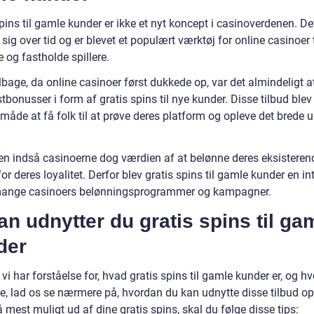
pins til gamle kunder er ikke et nyt koncept i casinoverdenen. De
 sig over tid og er blevet et populært værktøj for online casinoer t
e og fastholde spillere.
ilbage, da online casinoer først dukkede op, var det almindeligt a
bonusser i form af gratis spins til nye kunder. Disse tilbud blev
måde at få folk til at prøve deres platform og opleve det brede 
en indså casinoerne dog værdien af at belønne deres eksisteren
or deres loyalitet. Derfor blev gratis spins til gamle kunder en in
mange casinoers belønningsprogrammer og kampagner.
n udnytter du gratis spins til ga
der
vi har forståelse for, hvad gratis spins til gamle kunder er, og hv
ge, lad os se nærmere på, hvordan du kan udnytte disse tilbud op
å mest muligt ud af dine gratis spins, skal du følge disse tips: