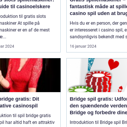
ide til casinoelskere
fantastisk måde at spill
casino spil uden at bru
roduktion til gratis slots
penge
ner At spille på
Hvis du er en person, der gen
maskiner er en af de mest
er interesseret i casino spil, 
...
sandsynligvis bekendt med s
uar 2024
16 januar 2024
bridge gratis: Dit
Bridge spil gratis: Udfo
ative casinospil
den spændende verden
Bridge og forbedre din
uktion til spil bridge gratis
færdigheder
il har altid haft en attraktiv
Introduktion til Bridge spil Bridge