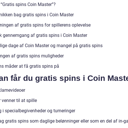
 “Gratis spins Coin Master”?
ikken bag gratis spins i Coin Master
ingen af gratis spins for spillerens oplevelse
sk gennemgang af gratis spins i Coin Master
dlige dage af Coin Master og mangel på gratis spins
ingen af gratis spins muligheder
s måder at få gratis spins på
n får du gratis spins i Coin Mast
klamevideoer
 venner til at spille
g i specialbegivenheder og turneringer
g gratis spins som daglige belønninger eller som en del af in-