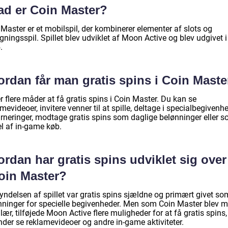
ad er Coin Master?
Master er et mobilspil, der kombinerer elementer af slots og
ningsspil. Spillet blev udviklet af Moon Active og blev udgivet i
.
ordan får man gratis spins i Coin Maste
r flere måder at få gratis spins i Coin Master. Du kan se
mevideoer, invitere venner til at spille, deltage i specialbegivenh
urneringer, modtage gratis spins som daglige belønninger eller 
el af in-game køb.
rdan har gratis spins udviklet sig over
Coin Master?
yndelsen af spillet var gratis spins sjældne og primært givet so
nninger for specielle begivenheder. Men som Coin Master blev m
ær, tilføjede Moon Active flere muligheder for at få gratis spins,
nder se reklamevideoer og andre in-game aktiviteter.