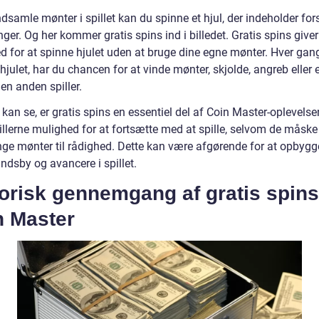
ndsamle mønter i spillet kan du spinne et hjul, der indeholder for
ger. Og her kommer gratis spins ind i billedet. Gratis spins giver
d for at spinne hjulet uden at bruge dine egne mønter. Hver gan
hjulet, har du chancen for at vinde mønter, skjolde, angreb eller
en anden spiller.
an se, er gratis spins en essentiel del af Coin Master-oplevelse
illerne mulighed for at fortsætte med at spille, selvom de måske
ge mønter til rådighed. Dette kan være afgørende for at opbygg
ndsby og avancere i spillet.
orisk gennemgang af gratis spins
n Master