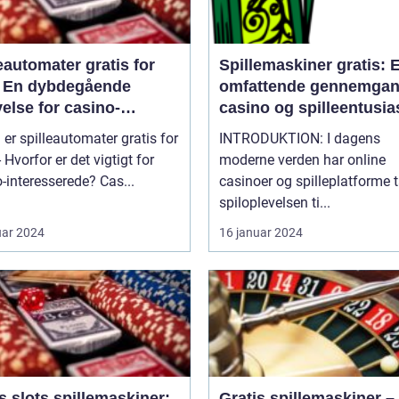
eautomater gratis for
Spillemaskiner gratis: 
: En dybdegående
omfattende gennemgan
else for casino-
casino og spilleentusia
iaster
 er spilleautomater gratis for
INTRODUKTION: I dagens
moderne verden har online
casino-interesserede? Cas...
casinoer og spilleplatforme 
spiloplevelsen ti...
uar 2024
16 januar 2024
s slots spillemaskiner:
Gratis spillemaskiner –