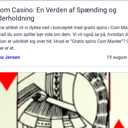
 om Casino: En Verden af Spænding og
erholdning
ne artikel vil vi dykke ned i konceptet med gratis spins i Coin Mas
ad du som spiller bør vide om dem. Vi vil også se på, hvordan 
ion er udviklet sig over tid. Hvad er “Gratis spins Coin Master”? 
r er et...
ea Jensen
19 august