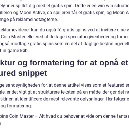
elønner spillet dig med et gratis spin. Dette er en win-win-situati
lleren og Moon Active, da spilleren får et gratis spin, og Moon A
penge på reklameindtægterne.
eklamevideoer kan du også få gratis spins ved at invitere dine v
e Coin Master eller ved at deltage i specialbegivenheder og turner
også modtage gratis spins som en del af daglige belønninger el
af in-game køb.
ktur og formatering for at opnå et
ured snippet
ge sandsynligheden for, at denne artikel vises som et featured s
e, er det vigtigt at strukturere teksten på en måde, der gør det n
kinen at identificere de mest relevante oplysninger. Her følger 
 og formatering:
spins Coin Master – Alt hvad du behøver at vide om denne fantas
n