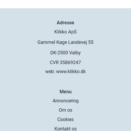
Adresse
web:
www.klikko.dk
Menu
Annoncering
Om os
Cookies
Kontakt os