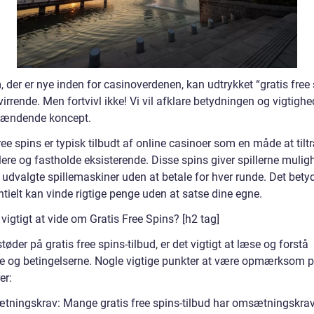
 der er nye inden for casinoverdenen, kan udtrykket “gratis free
virrende. Men fortvivl ikke! Vi vil afklare betydningen og vigtigh
pændende koncept.
ree spins er typisk tilbudt af online casinoer som en måde at til
lere og fastholde eksisterende. Disse spins giver spillerne mulig
e udvalgte spillemaskiner uden at betale for hver runde. Det betyd
tielt kan vinde rigtige penge uden at satse dine egne.
vigtigt at vide om Gratis Free Spins? [h2 tag]
tøder på gratis free spins-tilbud, er det vigtigt at læse og forstå
ne og betingelserne. Nogle vigtige punkter at være opmærksom 
er:
tningskrav: Mange gratis free spins-tilbud har omsætningskrav,