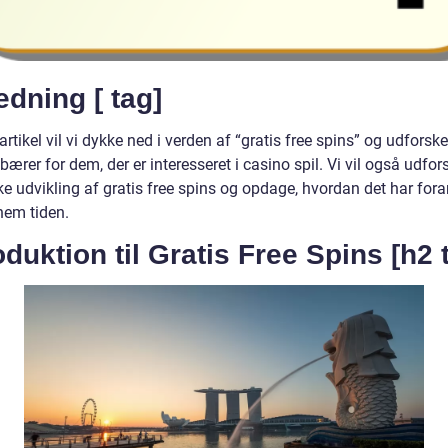
edning [ tag]
artikel vil vi dykke ned i verden af “gratis free spins” og udforsk
bærer for dem, der er interesseret i casino spil. Vi vil også udfo
ke udvikling af gratis free spins og opdage, hvordan det har fora
nem tiden.
oduktion til Gratis Free Spins [h2 