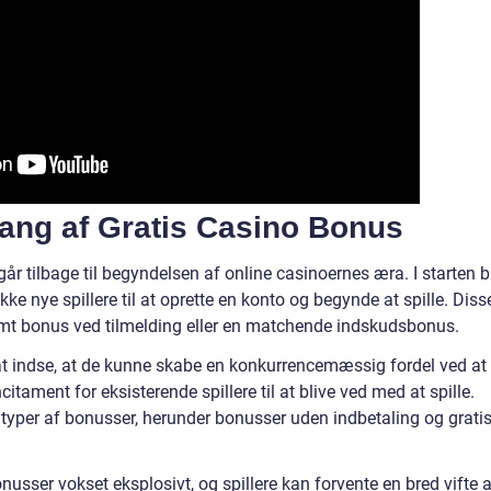
ang af Gratis Casino Bonus
år tilbage til begyndelsen af online casinoernes æra. I starten b
kke nye spillere til at oprette en konto og begynde at spille. Diss
temt bonus ved tilmelding eller en matchende indskudsbonus.
at indse, at de kunne skabe en konkurrencemæssig fordel ved at
itament for eksisterende spillere til at blive ved med at spille.
ige typer af bonusser, herunder bonusser uden indbetaling og grati
nusser vokset eksplosivt, og spillere kan forvente en bred vifte 