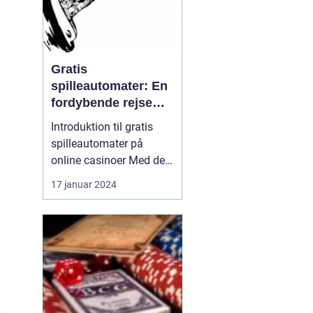
Gratis
spilleautomater: En
fordybende rejse
gennem tiden
Introduktion til gratis
spilleautomater på
online casinoer Med den
stigende popularitet af
17 januar 2024
online casinoer er
spilleautomater blevet
en af de mest elskede
former for
underholdning for
casinospillere over hele
verden. En særlig
attraktion ved disse s...