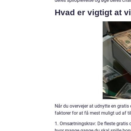
deres spiloplevelse og øge deres chanc
Hvad er vigtigt at
Når du overvejer at udnytte en grati
faktorer for at få mest muligt ud af t
1. Omsætningskrav: De fleste gratis
hvor mange gange du skal spille bonu