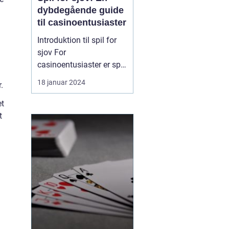
dybdegående guide
til casinoentusiaster
Introduktion til spil for
sjov For
casinoentusiaster er spil
for sjov en fantastisk
18 januar 2024
.
måde at underholde sig
selv og forbedre deres
et
spilevner uden at risikere
t
rigtige penge. Spil for
sjov giver spillere
mulighed for at nyde de
spændende
casinooplevels...