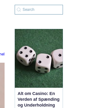
nel
Alt om Casino: En
Verden af Spænding
og Underholdning