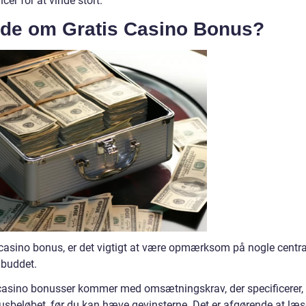
er for at vinde stort.
 vide om Gratis Casino Bonus?
s casino bonus, er det vigtigt at være opmærksom på nogle centra
ilbuddet.
 casino bonusser kommer med omsætningskrav, der specificerer,
sbeløbet, før du kan hæve gevinsterne. Det er afgørende at læs