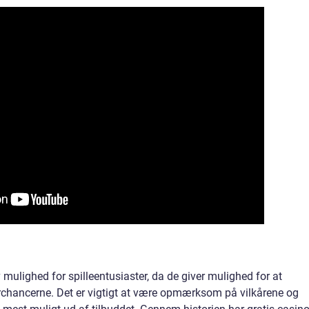
 mulighed for spilleentusiaster, da de giver mulighed for at
rchancerne. Det er vigtigt at være opmærksom på vilkårene og