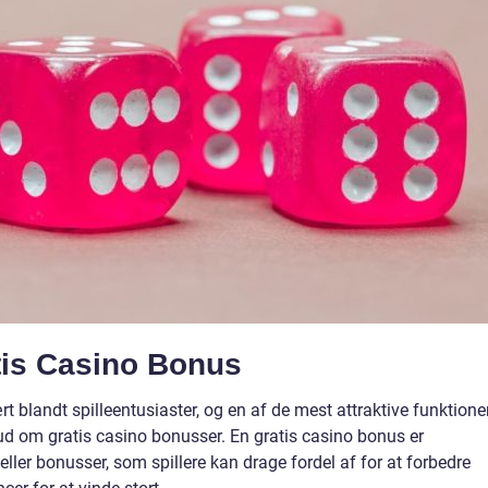
atis Casino Bonus
rt blandt spilleentusiaster, og en af de mest attraktive funktione
ud om gratis casino bonusser. En gratis casino bonus er
ller bonusser, som spillere kan drage fordel af for at forbedre