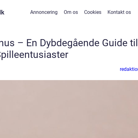
dk
Annoncering
Om os
Cookies
Kontakt os
nus – En Dybdegående Guide til
pilleentusiaster
redaktio