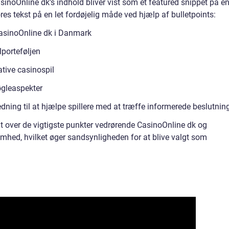
sinoOnline dk’s indhold bliver vist som et featured snippet på e
res tekst på en let fordøjelig måde ved hjælp af bulletpoints:
CasinoOnline dk i Danmark
lporteføljen
ative casinospil
gleaspekter
dning til at hjælpe spillere med at træffe informerede beslutnin
gt over de vigtigste punkter vedrørende CasinoOnline dk og
ed, hvilket øger sandsynligheden for at blive valgt som