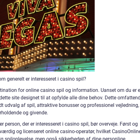
om generelt er interesseret i casino spil?
tination for online casino spil og information. Uanset om du er 
 dette site designet til at opfylde alle dine behov. Dette omfatten
dt udvalg af spil, attraktive bonusser og professionel vejledning,
erholdende og givende.
er person, der er interesseret i casino spil, bør overveje. Først og
oværdig og licenseret online casino-operatør, hvilket CasinoOnlin
rdig spiloplevelse, men også sikkerheden af dine personlige