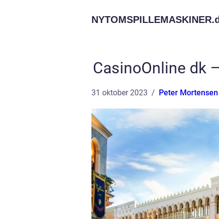
NYTOMSPILLEMASKINER.
CasinoOnline dk –
31 oktober 2023
Peter Mortensen