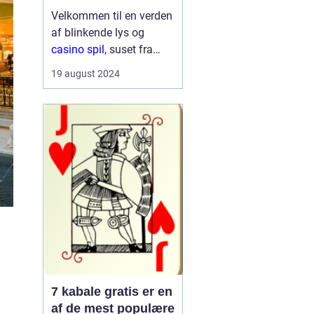
Velkommen til en verden
af blinkende lys og
casino spil
, suset fra
spilleautomater, og de
19 august 2024
dulmende toner fra
pokerspillere, der
koncentrerer sig om
deres næste træk....
7 kabale gratis er en
af de mest populære