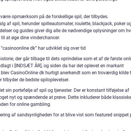
g være opmærksom på de forskellige spil, der tilbydes.
lg af spil, herunder spilleautomater, roulette, blackjack, poker o
elser og guides giver dig alle de nødvendige oplysninger om hv
s til at øge dine vinderchancer.
casinoonline dk” har udviklet sig over tid
orie, der går tilbage til dets oprindelse som et af de første onl
ndlagt i [INDSÆT ÅR], og siden da har det oplevet en markant
 blev CasinoOnline dk hurtigt anerkendt som en troværdig kilde t
 tilbyder de bedste spiloplevelser.
sin portefølje af spil og tjenester. Der er konstant tilføjelse af
e noget nyt og spændende at prøve. Dette inkluderer både klassisk
nden for online gambling.
ering af sandsynligheden for at blive vist som featured snippet 