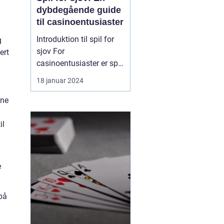
dybdegående guide
til casinoentusiaster
Introduktion til spil for
g
sjov For
ert
casinoentusiaster er spil
for sjov en fantastisk
18 januar 2024
måde at underholde sig
selv og forbedre deres
ine
spilevner uden at risikere
rigtige penge. Spil for
il
sjov giver spillere
mulighed for at nyde de
spændende
e
casinooplevels...
på