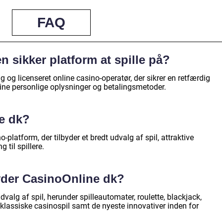
FAQ
n sikker platform at spille på?
 og licenseret online casino-operatør, der sikrer en retfærdig
dine personlige oplysninger og betalingsmetoder.
e dk?
-platform, der tilbyder et bredt udvalg af spil, attraktive
 til spillere.
byder CasinoOnline dk?
dvalg af spil, herunder spilleautomater, roulette, blackjack,
klassiske casinospil samt de nyeste innovativer inden for