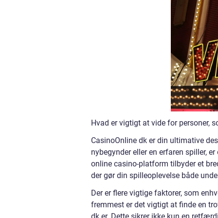
Hvad er vigtigt at vide for personer, s
CasinoOnline dk er din ultimative des
nybegynder eller en erfaren spiller, er
online casino-platform tilbyder et bre
der gør din spilleoplevelse både und
Der er flere vigtige faktorer, som enhv
fremmest er det vigtigt at finde en tr
dk er. Dette sikrer ikke kun en retfæ