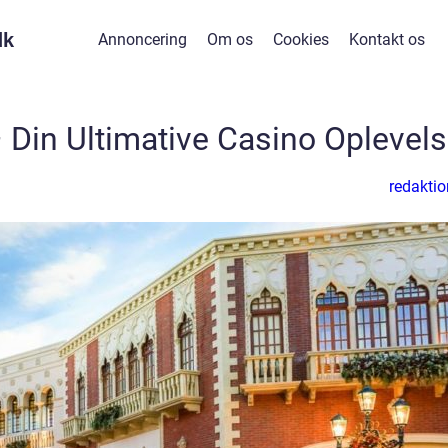
dk
Annoncering
Om os
Cookies
Kontakt os
 Din Ultimative Casino Oplevel
redaktio