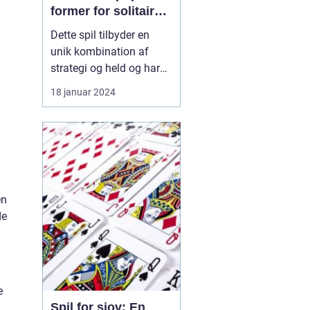
former for solitaire
kortspil og er kendt
Dette spil tilbyder en
for at være både
unik kombination af
underholdende og
strategi og held og har
udfordrende
tiltrukket et stort antal
18 januar 2024
entusiastiske spillere
gennem årene. Hvis du
er interesseret i casino
spil generelt, og især
kortspil, vil "7 kabale
gratis" helt sikkert være
en
noget for dig....
de
e
Spil for sjov: En