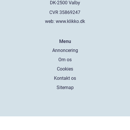
web:
www.klikko.dk
Menu
Annoncering
Om os
Cookies
Kontakt os
Sitemap