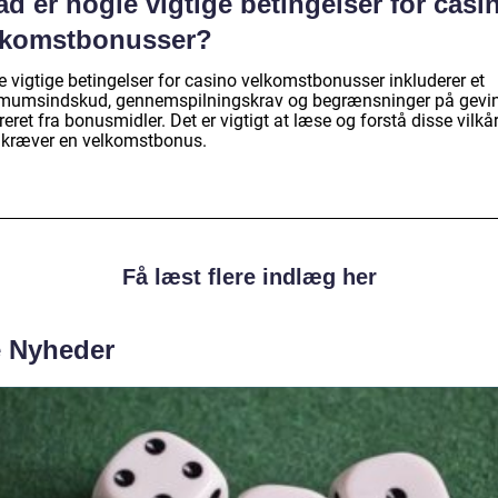
d er nogle vigtige betingelser for casi
lkomstbonusser?
e vigtige betingelser for casino velkomstbonusser inkluderer et
mumsindskud, gennemspilningskrav og begrænsninger på gevin
eret fra bonusmidler. Det er vigtigt at læse og forstå disse vilkår
kræver en velkomstbonus.
Få læst flere indlæg her
e Nyheder