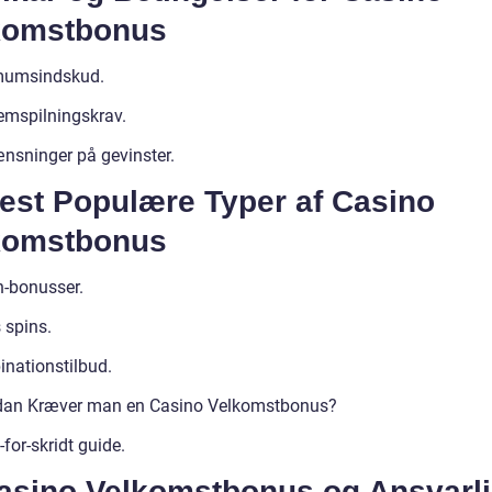
komstbonus
mumsindskud.
mspilningskrav.
nsninger på gevinster.
Mest Populære Typer af Casino
komstbonus
-bonusser.
 spins.
nationstilbud.
dan Kræver man en Casino Velkomstbonus?
-for-skridt guide.
Casino Velkomstbonus og Ansvarli