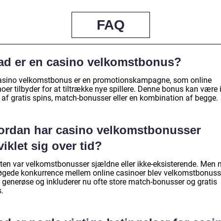
FAQ
ad er en casino velkomstbonus?
asino velkomstbonus er en promotionskampagne, som online
oer tilbyder for at tiltrække nye spillere. Denne bonus kan være 
 af gratis spins, match-bonusser eller en kombination af begge.
ordan har casino velkomstbonusser
iklet sig over tid?
arten var velkomstbonusser sjældne eller ikke-eksisterende. Men
øgede konkurrence mellem online casinoer blev velkomstbonuss
 generøse og inkluderer nu ofte store match-bonusser og gratis
.