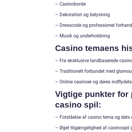
– Casinoborde
– Dekoration og belysning
– Dresscode og professionel forhand
– Musik og underholdning
Casino temaens his
– Fra eksklusive landbaserede casino
– Traditionelt forbundet med glamou
– Online casinoer og deres indflydel
Vigtige punkter for
casino spil:
– Forståelse af casino tema og dets
– Øget tilgængelighed af casinospil