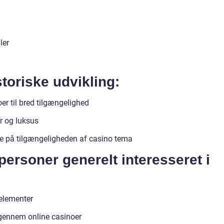
ler
toriske udvikling:
er til bred tilgængelighed
r og luksus
se på tilgængeligheden af casino tema
 personer generelt interesseret i
 elementer
 gennem online casinoer