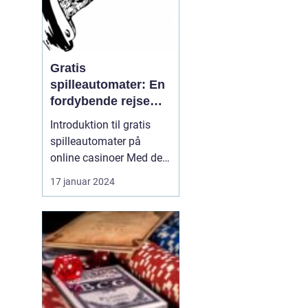
Gratis
spilleautomater: En
fordybende rejse
gennem tiden
Introduktion til gratis
spilleautomater på
online casinoer Med den
stigende popularitet af
17 januar 2024
online casinoer er
spilleautomater blevet
en af de mest elskede
former for
underholdning for
casinospillere over hele
verden. En særlig
attraktion ved disse s...