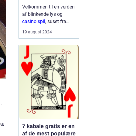
Velkommen til en verden
af blinkende lys og
casino spil
, suset fra
spilleautomater, og de
19 august 2024
dulmende toner fra
pokerspillere, der
koncentrerer sig om
deres næste træk....
.
isk
7 kabale gratis er en
af de mest populære