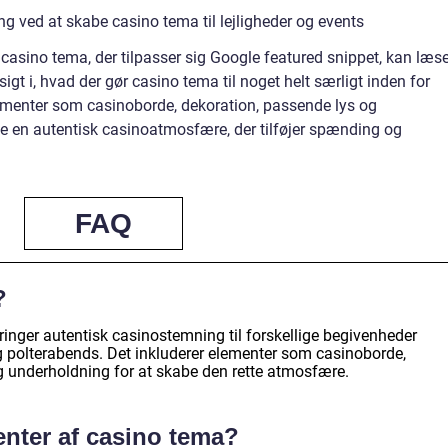
g ved at skabe casino tema til lejligheder og events
casino tema, der tilpasser sig Google featured snippet, kan læs
gt i, hvad der gør casino tema til noget helt særligt inden for
menter som casinoborde, dekoration, passende lys og
 en autentisk casinoatmosfære, der tilføjer spænding og
FAQ
?
ringer autentisk casinostemning til forskellige begivenheder
 polterabends. Det inkluderer elementer som casinoborde,
 underholdning for at skabe den rette atmosfære.
enter af casino tema?