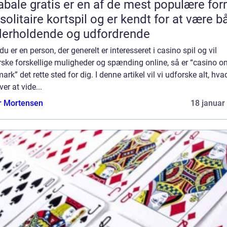
abale gratis er en af de mest populære fo
 solitaire kortspil og er kendt for at være 
erholdende og udfordrende
du er en person, der generelt er interesseret i casino spil og vil
ske forskellige muligheder og spænding online, så er “casino on
rk” det rette sted for dig. I denne artikel vil vi udforske alt, hva
er at vide...
r Mortensen
18 januar