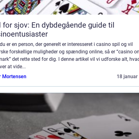
l for sjov: En dybdegående guide til
inoentusiaster
du er en person, der generelt er interesseret i casino spil og vil
ske forskellige muligheder og spænding online, så er “casino on
rk” det rette sted for dig. I denne artikel vil vi udforske alt, hva
er at vide...
r Mortensen
18 januar