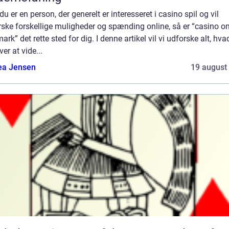
du er en person, der generelt er interesseret i casino spil og vil
ske forskellige muligheder og spænding online, så er “casino on
rk” det rette sted for dig. I denne artikel vil vi udforske alt, hva
er at vide...
ea Jensen
19 august