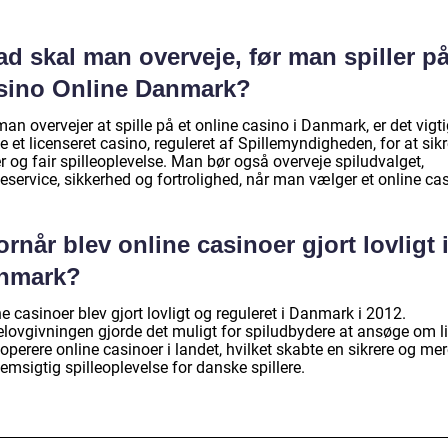
d skal man overveje, før man spiller på
sino Online Danmark?
an overvejer at spille på et online casino i Danmark, er det vigti
 et licenseret casino, reguleret af Spillemyndigheden, for at sik
r og fair spilleoplevelse. Man bør også overveje spiludvalget,
service, sikkerhed og fortrolighed, når man vælger et online cas
rnår blev online casinoer gjort lovligt 
nmark?
e casinoer blev gjort lovligt og reguleret i Danmark i 2012.
lelovgivningen gjorde det muligt for spiludbydere at ansøge om l
t operere online casinoer i landet, hvilket skabte en sikrere og me
msigtig spilleoplevelse for danske spillere.