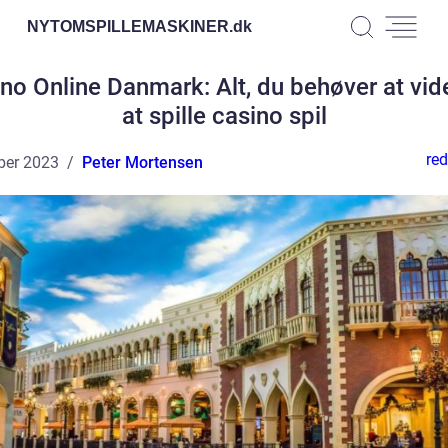
NYTOMSPILLEMASKINER.
dk
no Online Danmark: Alt, du behøver at vi
at spille casino spil
red
ber 2023
Peter Mortensen