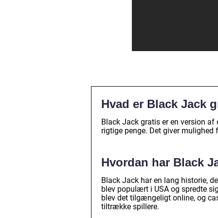
Hvad er Black Jack g
Black Jack gratis er en version af 
rigtige penge. Det giver mulighed 
Hvordan har Black Ja
Black Jack har en lang historie, der
blev populært i USA og spredte sig
blev det tilgængeligt online, og c
tiltrække spillere.