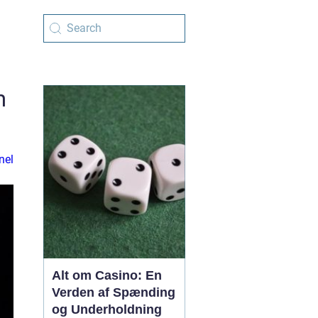
m
nel
Alt om Casino: En
Verden af Spænding
og Underholdning