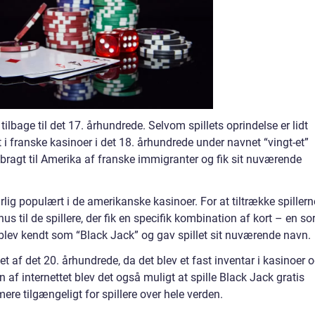
 tilbage til det 17. århundrede. Selvom spillets oprindelse er lidt
t i franske kasinoer i det 18. århundrede under navnet “vingt-et”
e bragt til Amerika af franske immigranter og fik sit nuværende
lig populært i de amerikanske kasinoer. For at tiltrække spillern
s til de spillere, der fik en specifik kombination af kort – en sor
lev kendt som “Black Jack” og gav spillet sit nuværende navn.
et af det 20. århundrede, da det blev et fast inventar i kasinoer 
f internettet blev det også muligt at spille Black Jack gratis
mere tilgængeligt for spillere over hele verden.