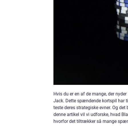
Hvis du er en af de mange, der nyder 
Jack. Dette spændende kortspil har til
teste deres strategiske evner. Og det b
denne artikel vil vi udforske, hvad Bla
hvorfor det tiltrækker så mange spæ