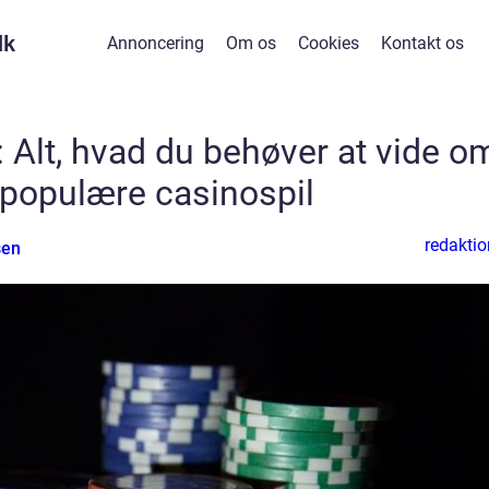
dk
Annoncering
Om os
Cookies
Kontakt os
: Alt, hvad du behøver at vide o
 populære casinospil
redaktio
sen