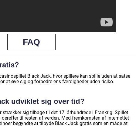
FAQ
ratis?
casinospillet Black Jack, hvor spillere kan spille uden at satse
for at øve sig og forbedre ens færdigheder uden risiko.
ck udviklet sig over tid?
 strækker sig tilbage til det 17. århundrede i Frankrig. Spillet
 derefter til resten af verden. Med fremkomsten af internettet
asinoer begyndte at tilbyde Black Jack gratis som en måde at