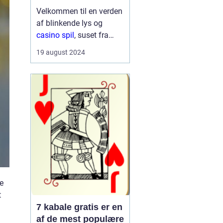
Velkommen til en verden
af blinkende lys og
casino spil
, suset fra
spilleautomater, og de
19 august 2024
dulmende toner fra
pokerspillere, der
koncentrerer sig om
deres næste træk....
e
t
7 kabale gratis er en
af de mest populære