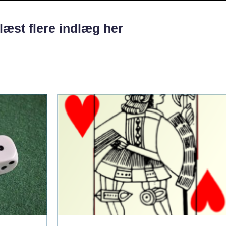
læst flere indlæg her