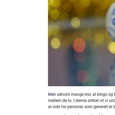
Men selvom mange tror, at bingo og b
mellem de to. I denne artikel vil vi u
at vide for personer, som generelt er i