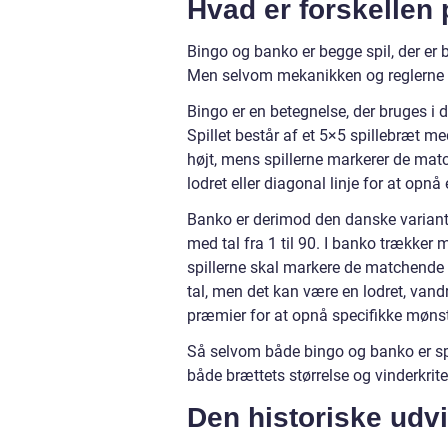
Hvad er forskellen
Bingo og banko er begge spil, der er b
Men selvom mekanikken og reglerne kan
Bingo er en betegnelse, der bruges i 
Spillet består af et 5×5 spillebræt me
højt, mens spillerne markerer de matc
lodret eller diagonal linje for at opn
Banko er derimod den danske variant a
med tal fra 1 til 90. I banko trækker 
spillerne skal markere de matchende 
tal, men det kan være en lodret, vand
præmier for at opnå specifikke mønstr
Så selvom både bingo og banko er spil,
både brættets størrelse og vinderkrite
Den historiske udv