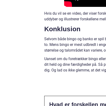
Hvis du vil se en video, der viser fo
uddyber og illustrerer forskellene mel
Konklusion
Selvom både bingo og banko er spil ba
to. Mens bingo er mest udbredt i enge
størrelse og talområdet kan variere, o
Uanset om du foretrækker bingo elle
dit held og dine færdigheder på. Så pr
dig. Og lad os ikke glemme, at det vigt
Hvad er forskellen 