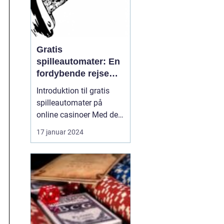
Gratis
spilleautomater: En
fordybende rejse
gennem tiden
Introduktion til gratis
spilleautomater på
online casinoer Med den
stigende popularitet af
17 januar 2024
online casinoer er
spilleautomater blevet
en af de mest elskede
former for
underholdning for
casinospillere over hele
verden. En særlig
attraktion ved disse s...