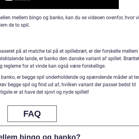
rskellen mellem bingo og banko, kan du se videoen ovenfor, hvor v
lem de to spil.
seret på at matche tal på et spillebræt, er der forskelle mellem
lsktalende lande, er banko den danske variant af spillet. Brætte
g reglerne for at vinde kan også være forskellige.
r banko, er begge spil underholdende og spændende måder at te
øv begge spil og find ud af, hvilken variant der passer bedst til
igste er at have det sjovt og nyde spillet!
FAQ
mellem bingo og banko?