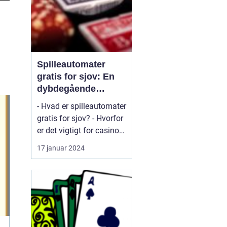
Spilleautomater
gratis for sjov: En
dybdegående
oplevelse for
- Hvad er spilleautomater
casino-entusiaster
gratis for sjov? - Hvorfor
er det vigtigt for casino-
interesserede? Casino-
17 januar 2024
spil har altid været en
kilde til underholdning
for millioner af
mennesker over hele
verden. En af de mest
populære former for spil