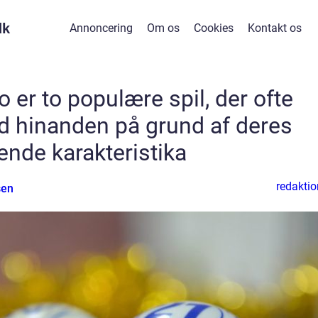
dk
Annoncering
Om os
Cookies
Kontakt os
 er to populære spil, der ofte
d hinanden på grund af deres
ende karakteristika
redaktio
sen